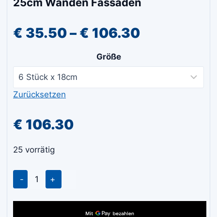
25cm Wänden Fassaden
Preisspann
€
35.50
–
€
106.30
€ 35.50
Größe
bis
€ 106.30
Zurücksetzen
€
106.30
25 vorrätig
Polyamid-
Multicolor
Malerwalze
25cm