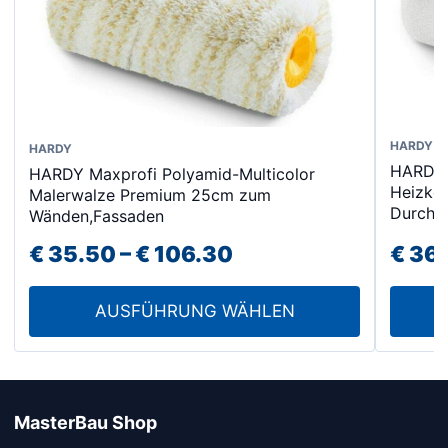
HARDY
Dieses
HARDY
HARDY
HARDY Maxprofi Polyamid-Multicolor
Produkt
Heizkö
Malerwalze Premium 25cm zum
weist
Durch
Wänden,Fassaden
mehrere
Preisspanne:
€
35.50
–
€
106.30
€
36.
Varianten
€ 35.50
auf.
AUSFÜHRUNG WÄHLEN
Die
bis
Optionen
€ 106.30
können
auf
der
MasterBau Shop
Produktseite