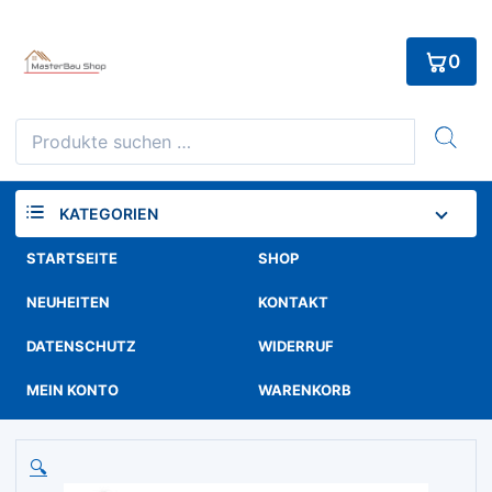
Skip
to
0
content
Suchen
nach:
KATEGORIEN
STARTSEITE
SHOP
NEUHEITEN
KONTAKT
DATENSCHUTZ
WIDERRUF
MEIN KONTO
WARENKORB
🔍