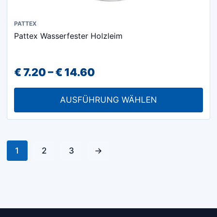
Dieses
PATTEX
Pattex Wasserfester Holzleim
Produkt
weist
mehrere
Preisspanne:
€
7.20
–
€
14.60
Varianten
€ 7.20
auf.
AUSFÜHRUNG WÄHLEN
Die
bis
Optionen
€ 14.60
können
auf
1
2
3
→
der
Produktseite
gewählt
werden