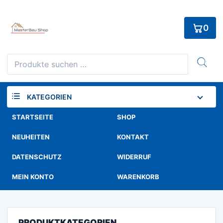
Skip
to
0
content
Suchen
nach:
KATEGORIEN
STARTSEITE
SHOP
NEUHEITEN
KONTAKT
DATENSCHUTZ
WIDERRUF
MEIN KONTO
WARENKORB
PRODUKTKATEGORIEN