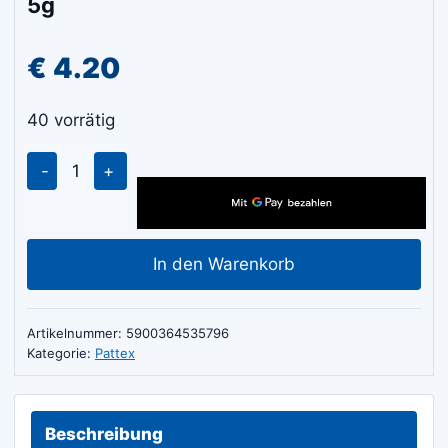
5g
€
4.20
40 vorrätig
Pattex
S.O.S.
Superkleber
mit
In den Warenkorb
Pinsel
5g
Menge
Artikelnummer:
5900364535796
Kategorie:
Pattex
Beschreibung