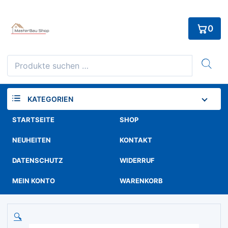
Skip
to
0
content
Suchen
nach:
KATEGORIEN
STARTSEITE
SHOP
NEUHEITEN
KONTAKT
DATENSCHUTZ
WIDERRUF
MEIN KONTO
WARENKORB
🔍