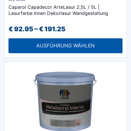
Dieses
Caparol Capadecor ArteLasur 2,5L / 5L |
Produkt
Lasurfarbe Innen Dekorlasur Wandgestaltung
weist
mehrere
Preisspanne:
€
92.95
–
€
191.25
Varianten
€ 92.95
auf.
AUSFÜHRUNG WÄHLEN
Die
bis
Optionen
€ 191.25
können
auf
der
Produktseite
gewählt
werden