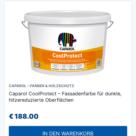
können
auf
der
Produktseite
gewählt
werden
CAPAROL – FARBEN & HOLZSCHUTZ
Caparol CoolProtect – Fassadenfarbe für dunkle,
hitzereduzierte Oberflächen
€
188.00
IN DEN WARENKORB