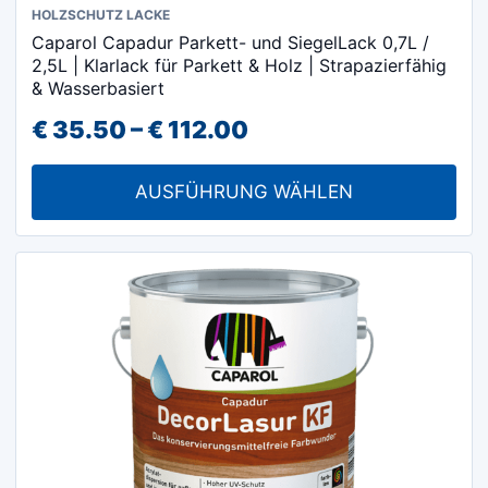
Dieses
HOLZSCHUTZ LACKE
Caparol Capadur Parkett- und SiegelLack 0,7L /
Produkt
2,5L | Klarlack für Parkett & Holz | Strapazierfähig
weist
& Wasserbasiert
mehrere
Preisspanne:
€
35.50
–
€
112.00
Varianten
€ 35.50
auf.
AUSFÜHRUNG WÄHLEN
Die
bis
Optionen
€ 112.00
können
auf
der
Produktseite
gewählt
werden