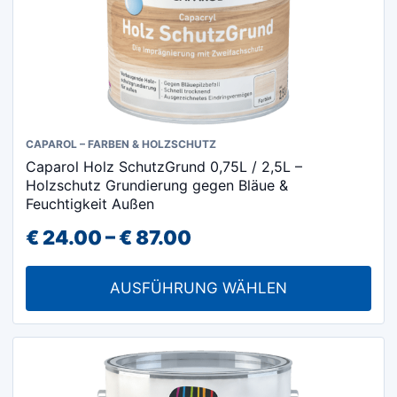
werden
Dieses
CAPAROL – FARBEN & HOLZSCHUTZ
Caparol Holz SchutzGrund 0,75L / 2,5L –
Produkt
Holzschutz Grundierung gegen Bläue &
weist
Feuchtigkeit Außen
mehrere
Preisspanne:
€
24.00
–
€
87.00
Varianten
€ 24.00
auf.
AUSFÜHRUNG WÄHLEN
Die
bis
Optionen
€ 87.00
können
auf
der