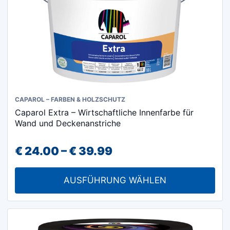
Produktseite
gewählt
werden
Dieses
CAPAROL – FARBEN & HOLZSCHUTZ
Caparol Extra – Wirtschaftliche Innenfarbe für
Produkt
Wand und Deckenanstriche
weist
mehrere
Preisspanne:
€
24.00
–
€
39.99
Varianten
€ 24.00
auf.
AUSFÜHRUNG WÄHLEN
Die
bis
Optionen
€ 39.99
können
auf