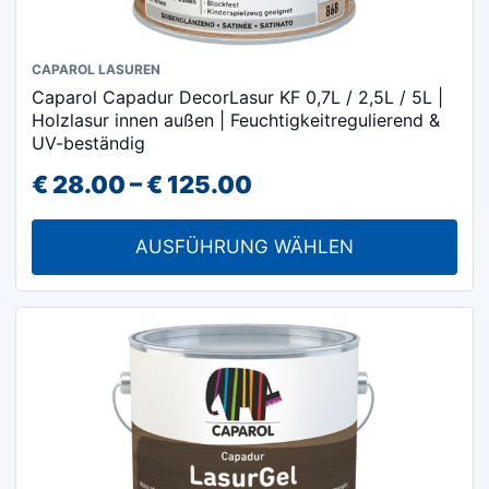
Dieses
CAPAROL LASUREN
Caparol Capadur DecorLasur KF 0,7L / 2,5L / 5L |
Produkt
Holzlasur innen außen | Feuchtigkeitregulierend &
weist
UV-beständig
mehrere
Preisspanne:
€
28.00
–
€
125.00
Varianten
€ 28.00
auf.
AUSFÜHRUNG WÄHLEN
Die
bis
Optionen
€ 125.00
können
auf
der
Produktseite
gewählt
werden