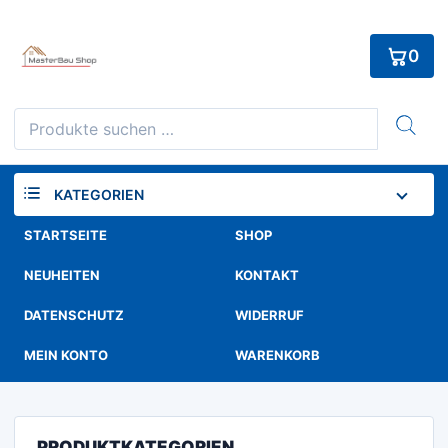
Skip
to
0
content
Suchen
nach:
KATEGORIEN
STARTSEITE
SHOP
NEUHEITEN
KONTAKT
DATENSCHUTZ
WIDERRUF
MEIN KONTO
WARENKORB
PRODUKTKATEGORIEN