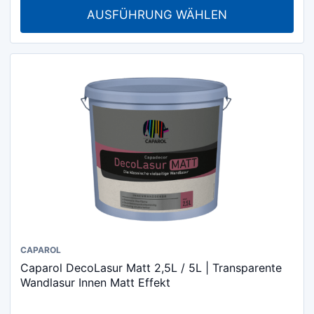
AUSFÜHRUNG WÄHLEN
Die
Optionen
können
auf
der
Produktseite
gewählt
werden
Dieses
CAPAROL
Caparol DecoLasur Matt 2,5L / 5L | Transparente
Produkt
Wandlasur Innen Matt Effekt
weist
mehrere