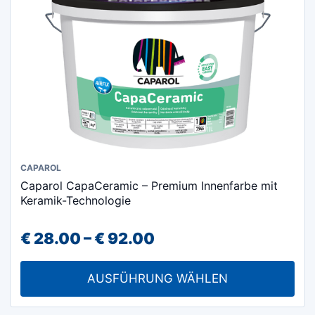
der
Produktseite
gewählt
werden
Dieses
CAPAROL
Caparol CapaCeramic – Premium Innenfarbe mit
Produkt
Keramik-Technologie
weist
mehrere
Preisspanne:
€
28.00
–
€
92.00
Varianten
€ 28.00
auf.
AUSFÜHRUNG WÄHLEN
Die
bis
Optionen
€ 92.00