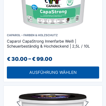
Dieses
CAPAROL – FARBEN & HOLZSCHUTZ
Caparol CapaStrong Innenfarbe Weiß |
Produkt
Scheuerbeständig & Hochdeckend | 2,5L / 10L
weist
mehrere
Preisspanne:
€
30.00
–
€
99.00
Varianten
€ 30.00
auf.
AUSFÜHRUNG WÄHLEN
Die
bis
Optionen
€ 99.00
können
auf
der