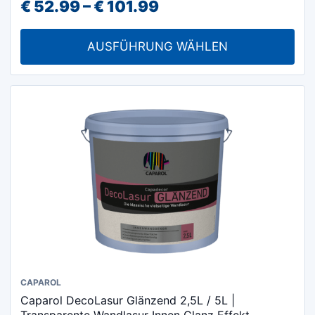
Preisspanne:
€
52.99
–
€
101.99
Varianten
€ 52.99
auf.
AUSFÜHRUNG WÄHLEN
Die
bis
Optionen
€ 101.99
können
auf
der
Produktseite
gewählt
werden
Dieses
CAPAROL
Caparol DecoLasur Glänzend 2,5L / 5L |
Produkt
Transparente Wandlasur Innen Glanz Effekt