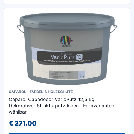
Dieses
CAPAROL – FARBEN & HOLZSCHUTZ
Caparol Capadecor VarioPutz 12,5 kg |
Produkt
Dekorativer Strukturputz Innen | Farbvarianten
weist
wählbar
mehrere
€
271.00
Varianten
auf.