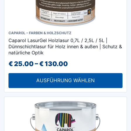
Dieses
CAPAROL – FARBEN & HOLZSCHUTZ
Caparol LasurGel Holzlasur 0,7L / 2,5L / 5L |
Produkt
Dünnschichtlasur für Holz innen & außen | Schutz &
weist
natürliche Optik
mehrere
Preisspanne:
€
25.00
–
€
130.00
Varianten
€ 25.00
auf.
AUSFÜHRUNG WÄHLEN
Die
bis
Optionen
€ 130.00
können
auf
der
Produktseite
gewählt