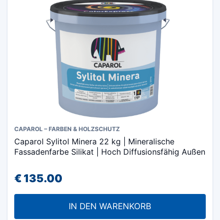
auf
der
Produktseite
gewählt
werden
CAPAROL – FARBEN & HOLZSCHUTZ
Caparol Sylitol Minera 22 kg | Mineralische
Fassadenfarbe Silikat | Hoch Diffusionsfähig Außen
€
135.00
IN DEN WARENKORB