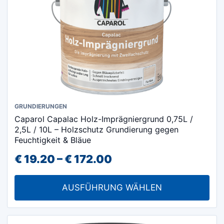
Produktseite
gewählt
werden
Dieses
GRUNDIERUNGEN
Caparol Capalac Holz-Imprägniergrund 0,75L /
Produkt
2,5L / 10L – Holzschutz Grundierung gegen
weist
Feuchtigkeit & Bläue
mehrere
Preisspanne:
€
19.20
–
€
172.00
Varianten
€ 19.20
auf.
AUSFÜHRUNG WÄHLEN
Die
bis
Optionen
€ 172.00
können