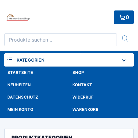
Skip
to
0
content
Suchen
nach:
KATEGORIEN
STARTSEITE
SHOP
NEUHEITEN
KONTAKT
DATENSCHUTZ
WIDERRUF
MEIN KONTO
WARENKORB
PRODUKTKATEGORIEN