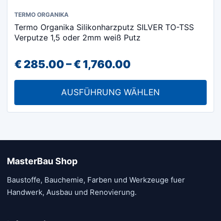
Dieses
TERMO ORGANIKA
Termo Organika Silikonharzputz SILVER TO-TSS
Produkt
Verputze 1,5 oder 2mm weiß Putz
weist
mehrere
Preisspanne:
€
285.00
–
€
1,760.00
Varianten
€ 285.00
auf.
AUSFÜHRUNG WÄHLEN
Die
bis
Optionen
€ 1,760.00
können
auf
der
MasterBau Shop
Produktseite
gewählt
Baustoffe, Bauchemie, Farben und Werkzeuge fuer
werden
Handwerk, Ausbau und Renovierung.