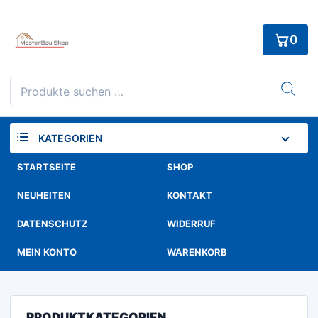
Skip
to
0
content
Suchen
nach:
KATEGORIEN
STARTSEITE
SHOP
NEUHEITEN
KONTAKT
DATENSCHUTZ
WIDERRUF
MEIN KONTO
WARENKORB
PRODUKTKATEGORIEN