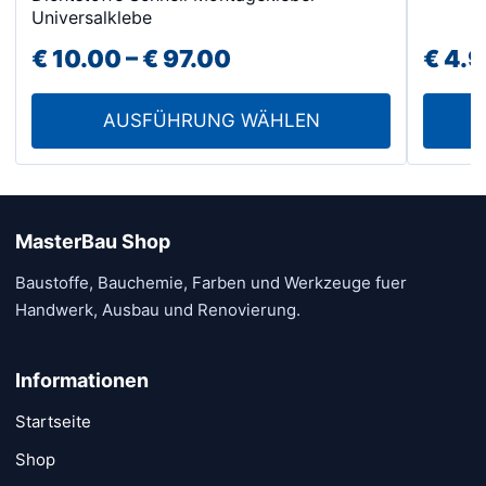
weist
Universalklebe
mehrere
Preisspanne:
€
10.00
–
€
97.00
€
4.9
Varianten
€ 10.00
auf.
AUSFÜHRUNG WÄHLEN
Die
bis
Optionen
€ 97.00
können
auf
der
MasterBau Shop
Produktseite
Baustoffe, Bauchemie, Farben und Werkzeuge fuer
gewählt
Handwerk, Ausbau und Renovierung.
werden
Informationen
Startseite
Shop