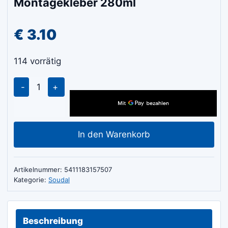
Montagekleber 280ml
€
3.10
114 vorrätig
Soudal
49A
Universal-
Montagekleber
In den Warenkorb
280ml
Menge
Artikelnummer:
5411183157507
Kategorie:
Soudal
Beschreibung