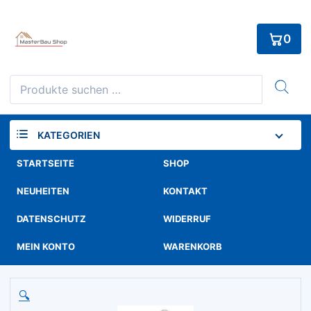
Skip
to
0
content
Suchen
nach:
KATEGORIEN
STARTSEITE
SHOP
NEUHEITEN
KONTAKT
DATENSCHUTZ
WIDERRUF
MEIN KONTO
WARENKORB
🔍