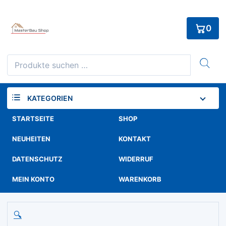
Skip
to
0
content
Suchen
nach:
KATEGORIEN
STARTSEITE
SHOP
NEUHEITEN
KONTAKT
DATENSCHUTZ
WIDERRUF
MEIN KONTO
WARENKORB
🔍