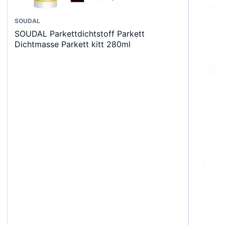
Dieses
SOUDAL
SOUDAL Parkettdichtstoff Parkett
Produkt
Dichtmasse Parkett kitt 280ml
weist
mehrere
Varianten
auf.
Die
Optionen
können
auf
der
Produktseite
gewählt
werden