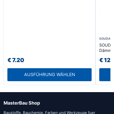
SOUDAL
SOUDA
Dämmst
€
7.20
€
12.
AUSFÜHRUNG WÄHLEN
MasterBau Shop
Baustoffe, Bauchemie, Farben und Werkzeuge fuer