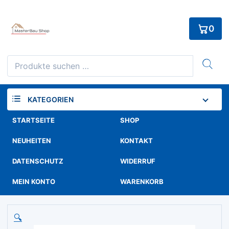
Skip
to
0
content
Suchen
nach:
KATEGORIEN
STARTSEITE
SHOP
NEUHEITEN
KONTAKT
DATENSCHUTZ
WIDERRUF
MEIN KONTO
WARENKORB
🔍