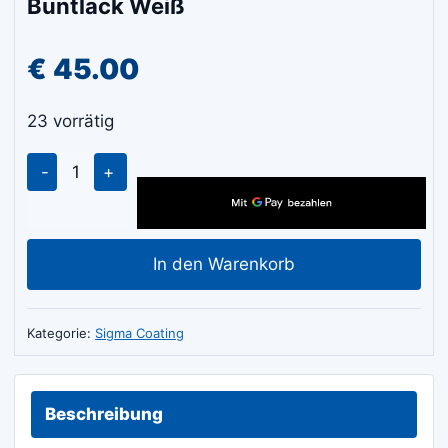
Buntlack Weiß
€
45.00
23 vorrätig
SIGMA
Contour
PU
Gloss
In den Warenkorb
1L
Kratz
Buntlack
Kategorie:
Sigma Coating
Weiß
Menge
Beschreibung