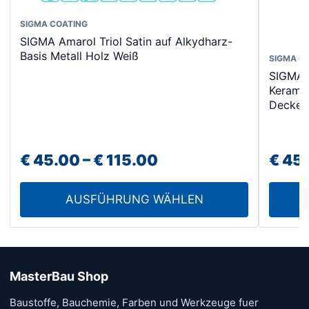
Dieses
SIGMA COATING
SIGMA Amarol Triol Satin auf Alkydharz-
Produkt
Basis Metall Holz Weiß
SIGMA C
weist
SIGMA 
mehrere
Kerami
Varianten
Decken 
auf.
Die
Optionen
Preisspanne:
€
45.00
–
€
115.00
€
45
können
€ 45.00
auf
AUSFÜHRUNG WÄHLEN
bis
der
€ 115.00
Produktseite
gewählt
werden
MasterBau Shop
Baustoffe, Bauchemie, Farben und Werkzeuge fuer