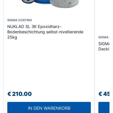
SIGMA COATING
NUKLAD SL 3K Epoxidharz-
Bodenbeschichtung selbst-nivellierende
25kg
SIGMA C
SIGMA 
Decklac
€
210.00
€
45
IN DEN WARENKORB