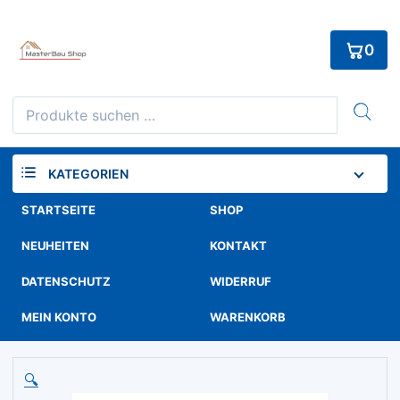
Skip
to
0
content
Suchen
nach:
KATEGORIEN
STARTSEITE
SHOP
NEUHEITEN
KONTAKT
DATENSCHUTZ
WIDERRUF
MEIN KONTO
WARENKORB
🔍