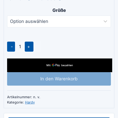
€ 4.20
Größe
bis
€ 5.30
Hardy
Malerwalze
Aquamicro
Menge
In den Warenkorb
Artikelnummer:
n. v.
Kategorie:
Hardy