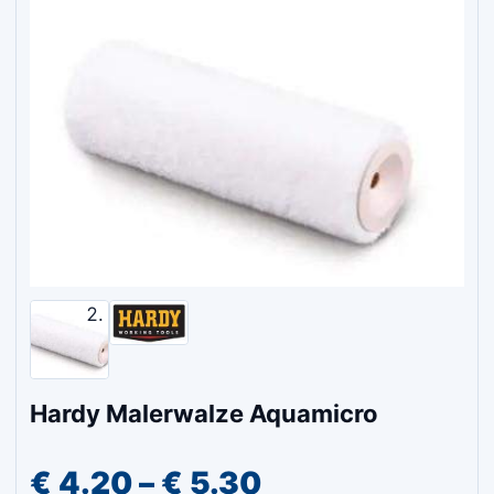
Hardy Malerwalze Aquamicro
Preisspanne:
€
4.20
–
€
5.30