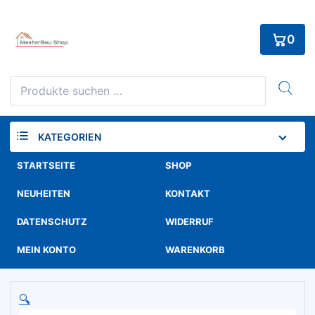
Skip
to
0
content
Suchen
nach:
KATEGORIEN
STARTSEITE
SHOP
NEUHEITEN
KONTAKT
DATENSCHUTZ
WIDERRUF
MEIN KONTO
WARENKORB
🔍