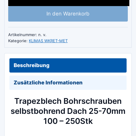
25-
In den Warenkorb
70mm
250Stk
Menge
Artikelnummer:
n. v.
Kategorie:
KLIMAS WKRET-MET
Beschreibung
Zusätzliche Informationen
Trapezblech Bohrschrauben
selbstbohrend Dach 25-70mm
100 – 250Stk