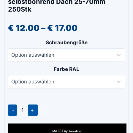
selbstbohrend Dach 25-70mm
250Stk
Preisspanne:
€
12.00
–
€
17.00
€ 12.00
Schraubengröße
bis
€ 17.00
Farbe RAL
Trapezblech
Bohrschrauben
selbstbohrend
Dach