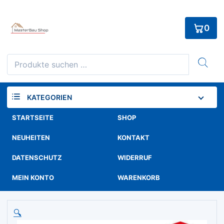
Skip
to
0
content
Suchen
nach:
KATEGORIEN
STARTSEITE
SHOP
NEUHEITEN
KONTAKT
DATENSCHUTZ
WIDERRUF
MEIN KONTO
WARENKORB
🔍