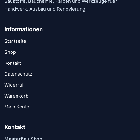
Baustoffe, Bauchemie, Farben und Werkzeuge fuer
werden
gewähl
Handwerk, Ausbau und Renovierung.
werde
Informationen
Startseite
Shop
Kontakt
Datenschutz
Widerruf
Warenkorb
Mein Konto
Kontakt
MasterBau Shop