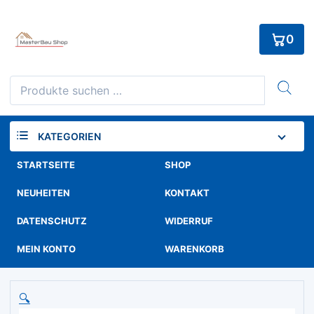
Skip
to
0
content
Suchen
nach:
KATEGORIEN
STARTSEITE
SHOP
NEUHEITEN
KONTAKT
DATENSCHUTZ
WIDERRUF
MEIN KONTO
WARENKORB
🔍