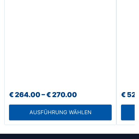
Produk
der
gewähl
Produktseite
werde
gewählt
werden
Preisspanne:
€
264.00
–
€
270.00
€
52.
€ 264.00
AUSFÜHRUNG WÄHLEN
bis
€ 270.00