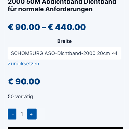
2000 50M Abdichtband Dichtband
für normale Anforderungen
Preisspan
€
90.00
–
€
440.00
€ 90.00
Breite
bis
€ 440.00
Zurücksetzen
€
90.00
50 vorrätig
SCHOMBURG
ASO-
DICHTBAND-