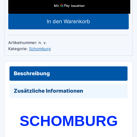
2000
50M
In den Warenkorb
Abdichtband
Dichtband
für
Artikelnummer:
n. v.
normale
Kategorie:
Schomburg
Anforderungen
Menge
Beschreibung
Zusätzliche Informationen
SCHOMBURG