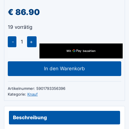
€
86.90
19 vorrätig
Knauf
Hydro
Flex
1C
In den Warenkorb
20kg
Menge
Artikelnummer:
5901793356396
Kategorie:
Knauf
Beschreibung