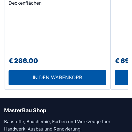
Deckenflächen
€
286.00
€
69.
IN DEN WARENKORB
MasterBau Shop
Baustoffe, Bauchemie, Farben und Werkzeuge fuer
Handwerk, Ausbau und Renovierung.