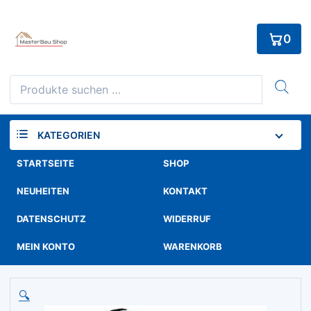
Skip
to
0
content
Suchen
nach:
KATEGORIEN
STARTSEITE
SHOP
NEUHEITEN
KONTAKT
DATENSCHUTZ
WIDERRUF
MEIN KONTO
WARENKORB
🔍