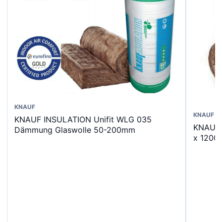
Dieses
KNAUF
KNAUF
KNAUF INSULATION Unifit WLG 035
Produkt
KNAUF
Dämmung Glaswolle 50-200mm
weist
x 120
mehrere
Varianten
auf.
Die
Optionen
können