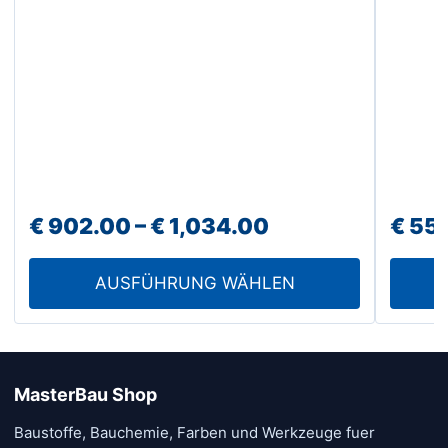
auf
der
Produktseite
gewählt
werden
Preisspanne:
€
902.00
–
€
1,034.00
€
55
€ 902.00
AUSFÜHRUNG WÄHLEN
bis
€ 1,034.00
MasterBau Shop
Baustoffe, Bauchemie, Farben und Werkzeuge fuer