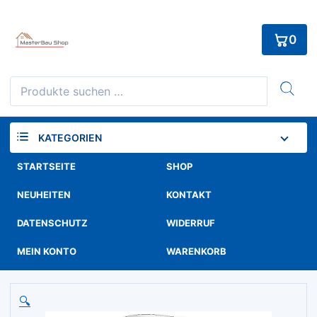
Skip
to
0
content
Suchen
nach:
KATEGORIEN
STARTSEITE
SHOP
NEUHEITEN
KONTAKT
DATENSCHUTZ
WIDERRUF
MEIN KONTO
WARENKORB
🔍