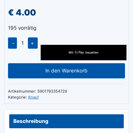
€
4.00
195 vorrätig
Knauf
Goldband
5kg
Menge
In den Warenkorb
Artikelnummer:
5901793354729
Kategorie:
Knauf
Beschreibung