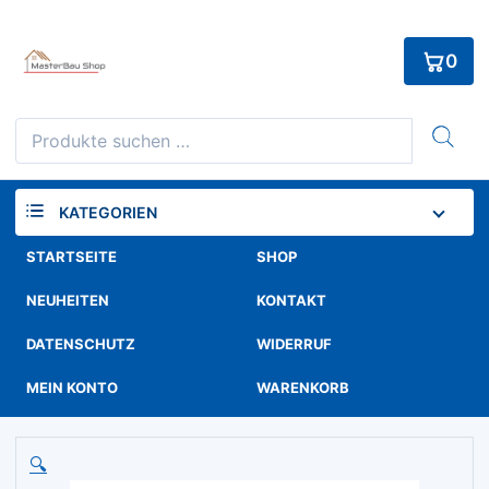
Skip
to
0
content
Suchen
nach:
KATEGORIEN
STARTSEITE
SHOP
NEUHEITEN
KONTAKT
DATENSCHUTZ
WIDERRUF
MEIN KONTO
WARENKORB
🔍