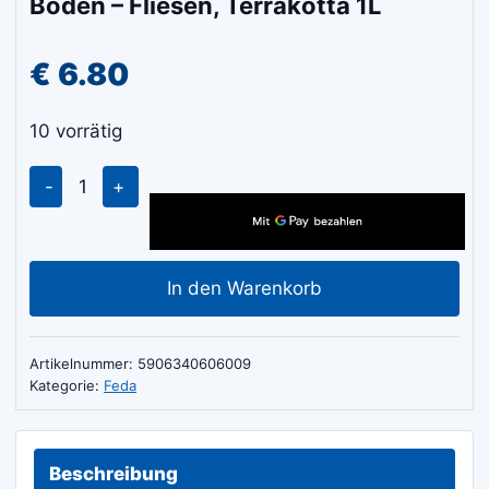
Boden – Fliesen, Terrakotta 1L
€
6.80
10 vorrätig
Feda
Expert
H-
55
In den Warenkorb
flüssig
glänzender
Boden
Artikelnummer:
5906340606009
-
Kategorie:
Feda
Fliesen,
Terrakotta
1L
Beschreibung