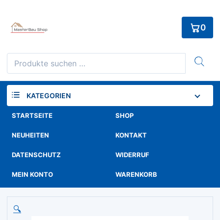
Skip
to
0
content
Suchen
nach:
KATEGORIEN
STARTSEITE
SHOP
NEUHEITEN
KONTAKT
DATENSCHUTZ
WIDERRUF
MEIN KONTO
WARENKORB
🔍