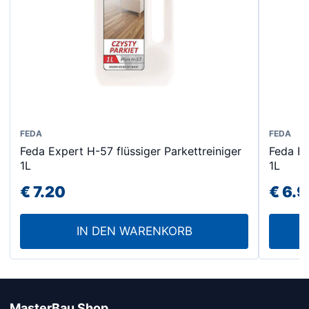
FEDA
FEDA
Feda Expert H-57 flüssiger Parkettreiniger
Feda Ex
1L
1L
€
7.20
€
6.9
IN DEN WARENKORB
MasterBau Shop