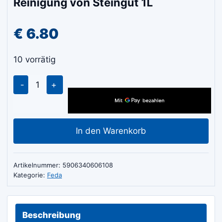
Reinigung von Steingut 1L
€
6.80
10 vorrätig
Feda
Expert
H-
53
In den Warenkorb
Flüssigkeit
für
die
Artikelnummer:
5906340606108
Reinigung
Kategorie:
Feda
von
Steingut
1L
Beschreibung