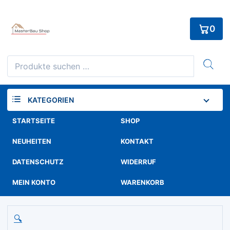
Skip
to
0
content
Suchen
nach:
KATEGORIEN
STARTSEITE
SHOP
NEUHEITEN
KONTAKT
DATENSCHUTZ
WIDERRUF
MEIN KONTO
WARENKORB
🔍