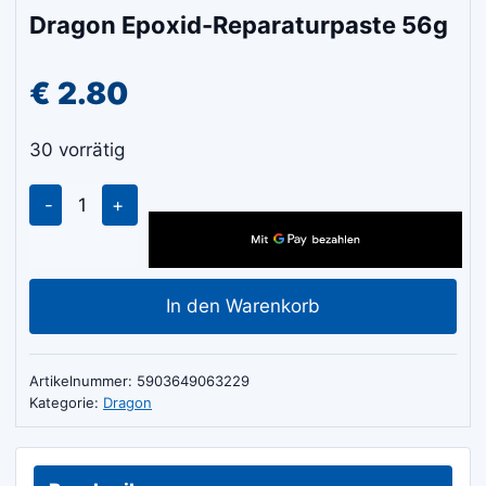
Dragon Epoxid-Reparaturpaste 56g
€
2.80
30 vorrätig
Dragon
Epoxid-
Reparaturpaste
56g
In den Warenkorb
Menge
Artikelnummer:
5903649063229
Kategorie:
Dragon