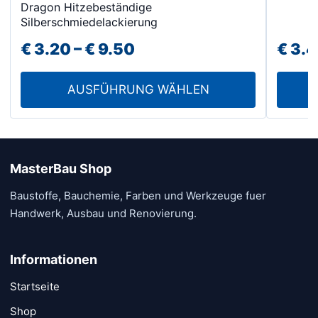
Dragon Hitzebeständige
Produkt
Silberschmiedelackierung
weist
Preisspanne:
€
3.20
–
€
9.50
€
3.4
mehrere
Varianten
€ 3.20
auf.
AUSFÜHRUNG WÄHLEN
bis
Die
€ 9.50
Optionen
können
auf
MasterBau Shop
der
Baustoffe, Bauchemie, Farben und Werkzeuge fuer
Produktseite
Handwerk, Ausbau und Renovierung.
gewählt
werden
Informationen
Startseite
Shop