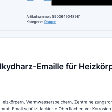
Alkydharz-
Emaille
für
Artikelnummer:
5903649048981
Heizkörper
Kategorie:
Dragon
400ml
Menge
lkydharz-Emaille für Heizkör
n Heizkörpern, Warmwasserspeichern, Zentralheizungsr
mmt. Email schützt lackierte Oberflächen vor Korrosio