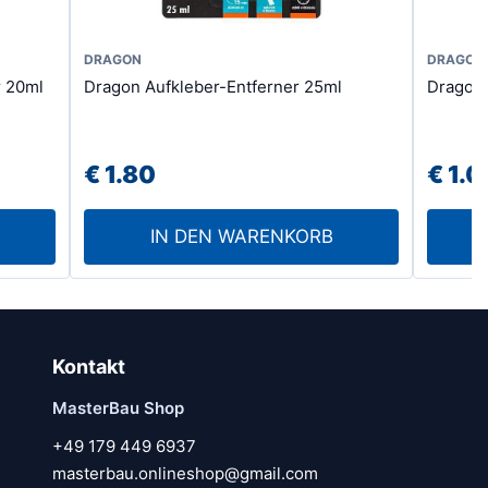
DRAGON
DRAGON
r 20ml
Dragon Aufkleber-Entferner 25ml
Dragon
€
1.80
€
1.0
IN DEN WARENKORB
Kontakt
MasterBau Shop
+49 179 449 6937
masterbau.onlineshop@gmail.com