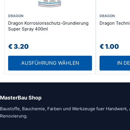
Dieses
DRAGON
DRAGON
Dragon Korrosionsschutz-Grundierung
Dragon Techni
Produkt
Super Spray 400ml
weist
mehrere
€
3.20
€
1.00
Varianten
auf.
AUSFÜHRUNG WÄHLEN
IN D
Die
Optionen
können
auf
der
MasterBau Shop
Produktseite
Baustoffe, Bauchemie, Farben und Werkzeuge fuer Handwerk,
gewählt
Renovierung.
werden