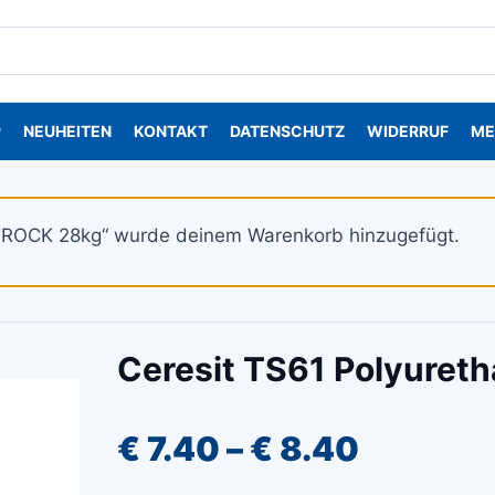
P
NEUHEITEN
KONTAKT
DATENSCHUTZ
WIDERRUF
ME
TROCK 28kg“ wurde deinem Warenkorb hinzugefügt.
Ceresit TS61 Polyure
Preissp
€
7.40
–
€
8.40