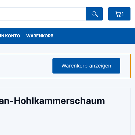
1
IN KONTO
WARENKORB
Warenkorb anzeigen
than-Hohlkammerschaum
anne: