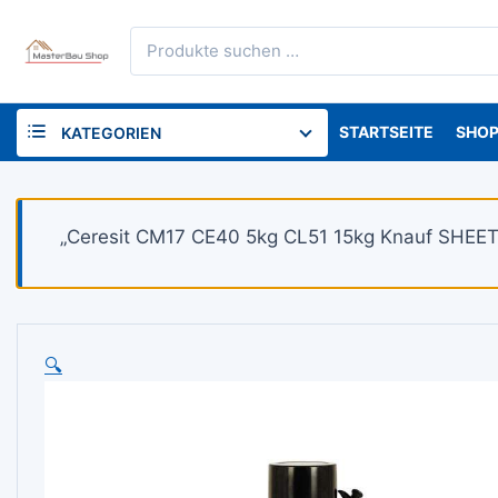
Skip
Suchen
to
nach:
content
STARTSEITE
SHO
KATEGORIEN
„Ceresit CM17 CE40 5kg CL51 15kg Knauf SHEE
🔍