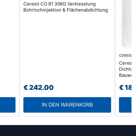
Ceresit CO 81 30KG Verkieselung
Bohrlochinjektion & Flächenabdichtung
Dieses
CERESIT
Ceresit
Produk
Dichts
weist
Bauwerk
mehre
€
242.00
€
187
Varian
auf.
IN DEN WARENKORB
Die
Option
könne
auf