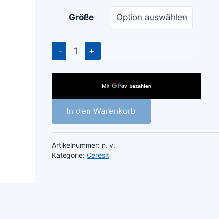
€ 7.40
Größe
bis
€ 8.40
Ceresit
TS61
Polyurethan-
Hohlkammerschaum
Menge
In den Warenkorb
Artikelnummer:
n. v.
Kategorie:
Ceresit