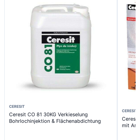
CERESIT
Dieses
CERESIT
Ceresit CO 81 30KG Verkieselung
Ceresit
Produk
Bohrlochinjektion & Flächenabdichtung
mit Ar
weist
mehrer