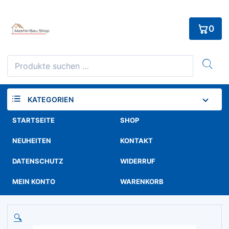
Skip
to
0
content
Suchen
nach:
KATEGORIEN
STARTSEITE
SHOP
NEUHEITEN
KONTAKT
DATENSCHUTZ
WIDERRUF
MEIN KONTO
WARENKORB
🔍