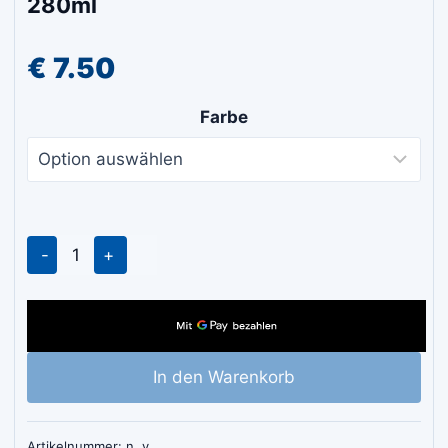
280ml
€
7.50
Farbe
Ceresit
CS15
Express
Sanitärsilikon
280ml
In den Warenkorb
Menge
Artikelnummer:
n. v.