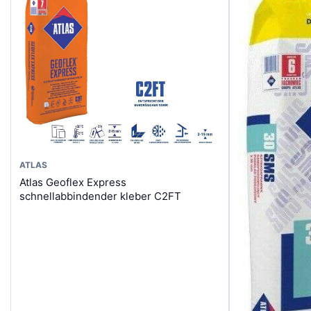
Dieses
ATLAS
Atlas Geoflex Express
Produkt
schnellabbindender kleber C2FT
weist
mehrere
Varianten
auf.
Die
Optionen