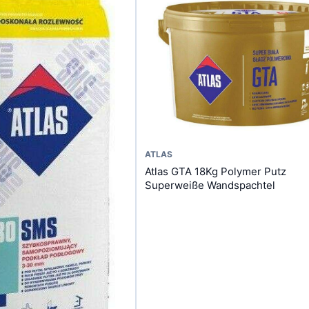
Dieses
ATLAS
Atlas GTA 18Kg Polymer Putz
Produkt
Superweiße Wandspachtel
weist
mehrere
Varianten
auf.
Die
Optionen
können