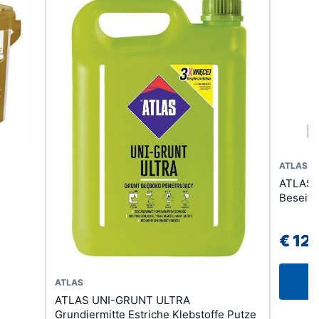
ATLAS
ATLAS S
Beseiti
€
12.
Dieses
ATLAS
ATLAS UNI-GRUNT ULTRA
Produkt
Grundiermitte Estriche Klebstoffe Putze