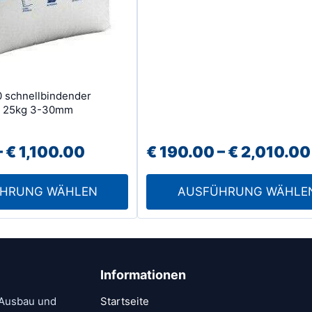
auf
der
Produktseite
gewählt
werden
 schnellbindender
e 25kg 3-30mm
Preisspanne:
–
€
1,100.00
€
190.00
–
€
2,010.00
€ 110.00
HRUNG WÄHLEN
AUSFÜHRUNG WÄHLE
bis
€ 1,100.00
Informationen
 Ausbau und
Startseite