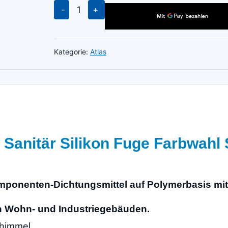
ATLAS
SILTON-
S
Sanitär
Kategorie:
Atlas
Silikon
Fuge
Schutz
Farbe
215
Menge
Sanitär Silikon Fuge Farbwahl 
-Komponenten-Dichtungsmittel auf Polymerbasis mi
in Wohn- und Industriegebäuden.
chimmel