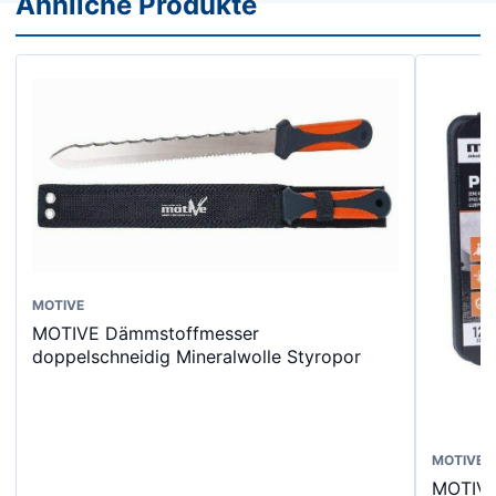
Ähnliche Produkte
Dieses
MOTIVE
MOTIVE Dämmstoffmesser
Produkt
doppelschneidig Mineralwolle Styropor
weist
mehrere
Varianten
auf.
Dieses
MOTIVE
Die
MOTIVE
Produk