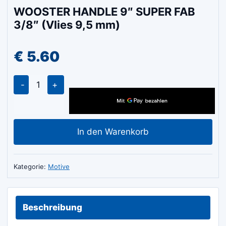
WOOSTER HANDLE 9″ SUPER FAB
3/8″ (Vlies 9,5 mm)
€
5.60
WOOSTER
HANDLE
9"
SUPER
In den Warenkorb
FAB
3/8"
(Vlies
Kategorie:
Motive
9,5
mm)
Menge
Beschreibung