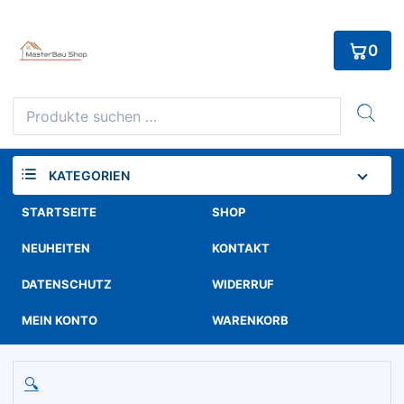
Skip
to
0
content
Suchen
nach:
KATEGORIEN
STARTSEITE
SHOP
NEUHEITEN
KONTAKT
DATENSCHUTZ
WIDERRUF
MEIN KONTO
WARENKORB
🔍