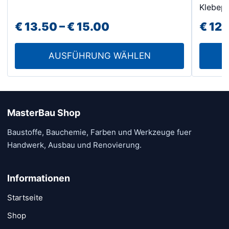
Klebepi
Optionen
weist
können
Preisspanne:
€
13.50
–
€
15.00
€
12.
mehrer
auf
Varian
€ 13.50
der
auf.
AUSFÜHRUNG WÄHLEN
bis
Produktseite
Die
€ 15.00
gewählt
Option
werden
könne
auf
MasterBau Shop
der
Baustoffe, Bauchemie, Farben und Werkzeuge fuer
Produk
Handwerk, Ausbau und Renovierung.
gewähl
werde
Informationen
Startseite
Shop