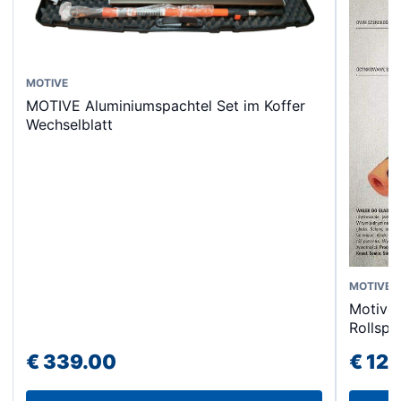
MOTIVE
MOTIVE Aluminiumspachtel Set im Koffer
Wechselblatt
Dieses
MOTIVE
Motive 
Produk
Rollspa
weist
€
339.00
€
12.
mehrer
Varian