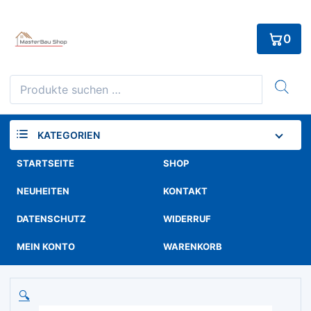
Skip
to
0
content
Suchen
nach:
KATEGORIEN
STARTSEITE
SHOP
NEUHEITEN
KONTAKT
DATENSCHUTZ
WIDERRUF
MEIN KONTO
WARENKORB
🔍