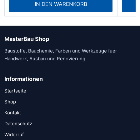
auf.
IN DEN WARENKORB
Die
Option
könne
auf
MasterBau Shop
der
Baustoffe, Bauchemie, Farben und Werkzeuge fuer
Produk
Handwerk, Ausbau und Renovierung.
gewähl
werde
Informationen
Startseite
Shop
Kontakt
Datenschutz
Widerruf