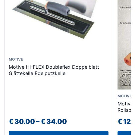
Dieses
MOTIVE
Motive HI-FLEX Doubleflex Doppelblatt
Produkt
Glättekelle Edelputzkelle
weist
mehrere
Varianten
Dieses
MOTIVE
auf.
Motive 
Produk
Die
Rollspa
weist
Optionen
Preisspanne:
€
30.00
–
€
34.00
€
12.
mehrer
können
Varian
€ 30.00
auf