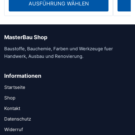
auf.
AUSFÜHRUNG WÄHLEN
der
bis
Die
Produktseite
€ 34.00
Option
gewählt
könne
werden
auf
MasterBau Shop
der
Baustoffe, Bauchemie, Farben und Werkzeuge fuer
Produk
Handwerk, Ausbau und Renovierung.
gewähl
werde
Informationen
Startseite
Shop
Kontakt
Datenschutz
Widerruf