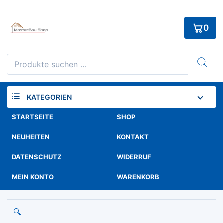
Skip
to
0
content
Suchen
nach:
KATEGORIEN
STARTSEITE
SHOP
NEUHEITEN
KONTAKT
DATENSCHUTZ
WIDERRUF
MEIN KONTO
WARENKORB
🔍