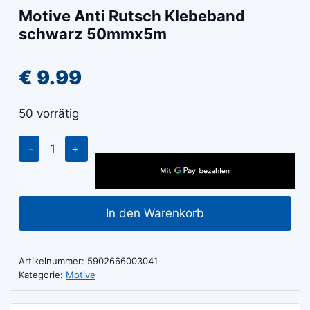
Motive Anti Rutsch Klebeband
schwarz 50mmx5m
€
9.99
50 vorrätig
Motive
Anti
Rutsch
Klebeband
In den Warenkorb
schwarz
50mmx5m
Menge
Artikelnummer:
5902666003041
Kategorie:
Motive