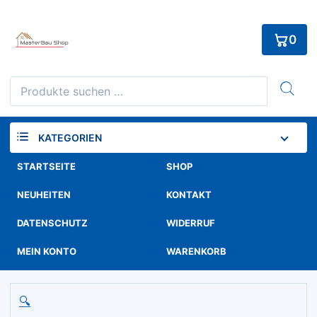
Skip
to
0
content
Suchen
nach:
KATEGORIEN
STARTSEITE
SHOP
NEUHEITEN
KONTAKT
DATENSCHUTZ
WIDERRUF
MEIN KONTO
WARENKORB
🔍