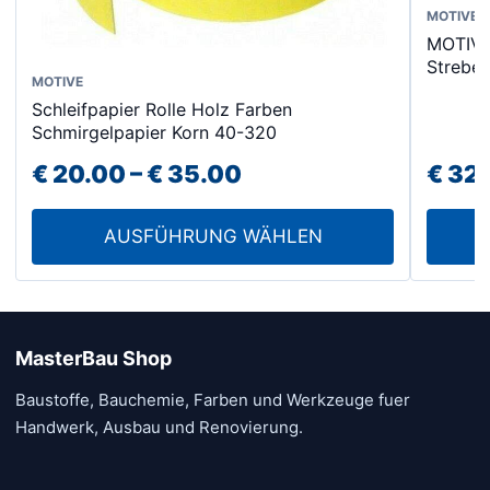
Dieses
MOTIVE
MOTIVE
Produk
Strebe
weist
Dieses
MOTIVE
mehrer
Schleifpapier Rolle Holz Farben
Produkt
Schmirgelpapier Korn 40-320
Varian
weist
auf.
Preisspanne:
€
20.00
–
€
35.00
€
32.
mehrere
Die
Varianten
€ 20.00
Option
auf.
AUSFÜHRUNG WÄHLEN
bis
könne
Die
€ 35.00
auf
Optionen
der
können
Produk
auf
MasterBau Shop
gewähl
der
Baustoffe, Bauchemie, Farben und Werkzeuge fuer
werde
Produktseite
Handwerk, Ausbau und Renovierung.
gewählt
werden