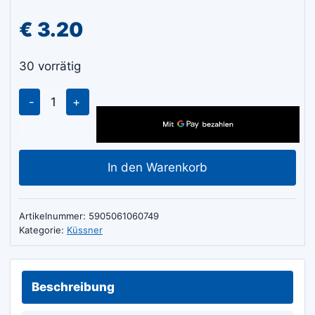
€
3.20
30 vorrätig
Küssner
Satz
Polierfilz
150x105mm
In den Warenkorb
Menge
Artikelnummer:
5905061060749
Kategorie:
Küssner
Beschreibung