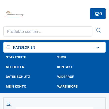
Skip
to
0
content
Suchen
nach:
KATEGORIEN
STARTSEITE
SHOP
NEUHEITEN
KONTAKT
DATENSCHUTZ
WIDERRUF
MEIN KONTO
WARENKORB
🔍