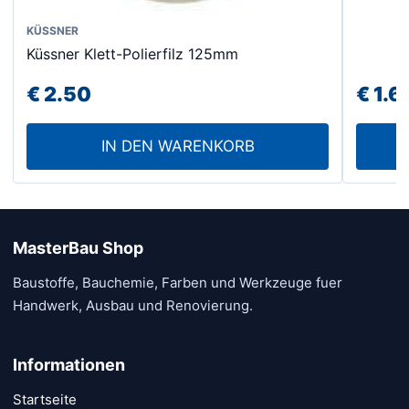
Varian
KÜSSNER
auf.
Küssner Klett-Polierfilz 125mm
Die
€
2.50
€
1.6
Option
könne
auf
IN DEN WARENKORB
der
Produk
gewähl
werde
MasterBau Shop
Baustoffe, Bauchemie, Farben und Werkzeuge fuer
Handwerk, Ausbau und Renovierung.
Informationen
Startseite