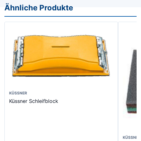
Ähnliche Produkte
Dieses
KÜSSNER
Küssner Schleifblock
Produkt
weist
mehrere
Varianten
auf.
KÜSSNER