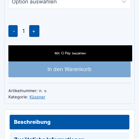
bis
€ 2.20
Küssner
Drahtbürste
mit
verkupfertem
Stahldraht
In den Warenkorb
Menge
Artikelnummer:
n. v.
Kategorie:
Küssner
Beschreibung