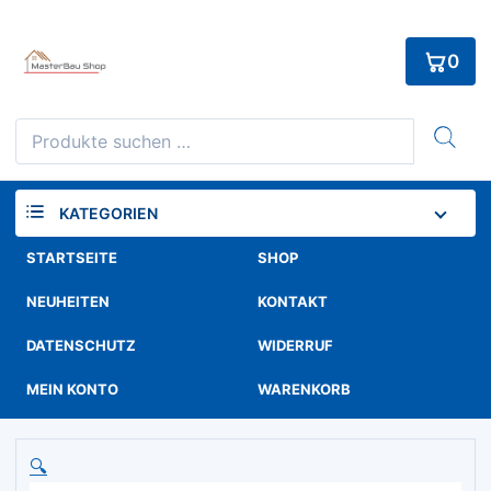
Skip
to
0
content
Suchen
nach:
KATEGORIEN
STARTSEITE
SHOP
NEUHEITEN
KONTAKT
DATENSCHUTZ
WIDERRUF
MEIN KONTO
WARENKORB
🔍