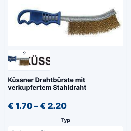
Küssner Drahtbürste mit
verkupfertem Stahldraht
Preisspanne:
€
1.70
–
€
2.20
€ 1.70
Typ