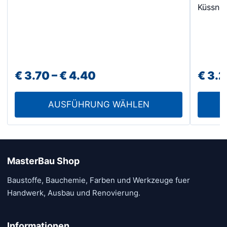
Die
Küssner
Optionen
können
auf
der
Preisspanne:
€
3.70
–
€
4.40
€
3.2
Produktseite
gewählt
€ 3.70
werden
AUSFÜHRUNG WÄHLEN
bis
€ 4.40
MasterBau Shop
Baustoffe, Bauchemie, Farben und Werkzeuge fuer
Handwerk, Ausbau und Renovierung.
Informationen