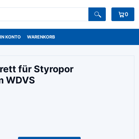
0
IN KONTO
WARENKORB
ett für Styropor
cm WDVS