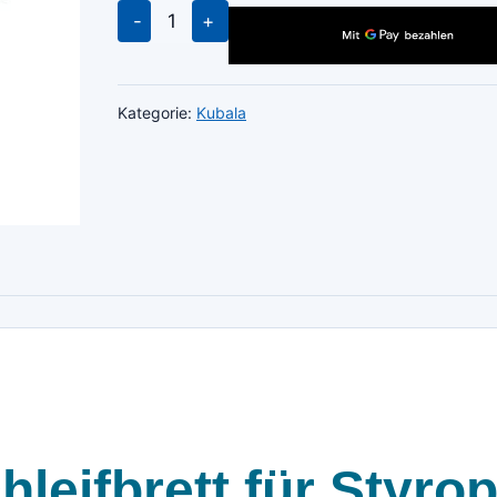
KUBALA
0345
Schleifbrett
für
Kategorie:
Kubala
Styropor
Handschleifer
18x40cm
WDVS
Menge
eifbrett für Styro