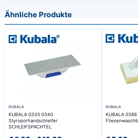
Ähnliche Produkte
Dieses
KUBALA
KUBALA
KUBALA 0335 0340
KUBALA 0388
Produkt
Styroporhandschleifer
Fliesenwasch
weist
SCHLEIFSPACHTEL
mehrere