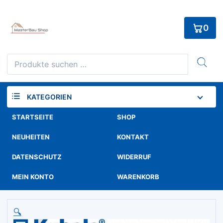
Skip
to
0
content
Suchen
nach:
KATEGORIEN
STARTSEITE
SHOP
NEUHEITEN
KONTAKT
DATENSCHUTZ
WIDERRUF
MEIN KONTO
WARENKORB
🔍