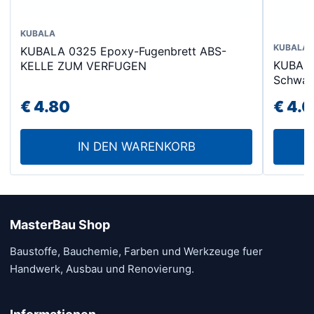
KUBALA
KUBALA
KUBALA 0325 Epoxy-Fugenbrett ABS-
KUBALA
KELLE ZUM VERFUGEN
Schwa
€
4.80
€
4.0
IN DEN WARENKORB
MasterBau Shop
Baustoffe, Bauchemie, Farben und Werkzeuge fuer
Handwerk, Ausbau und Renovierung.