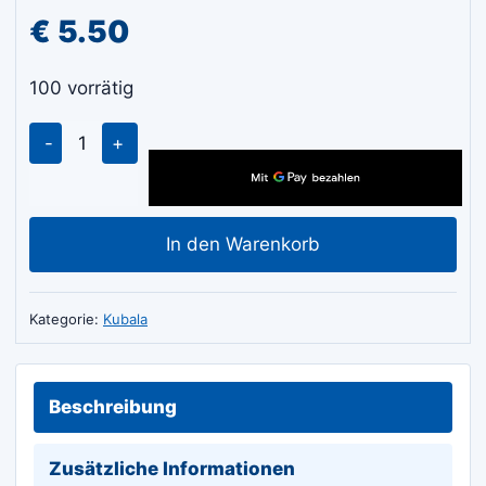
€
5.50
100 vorrätig
KUBALA
0311
Reibebret
Schwammbelag
In den Warenkorb
dichtem
Schwamm
Menge
Kategorie:
Kubala
Beschreibung
Zusätzliche Informationen