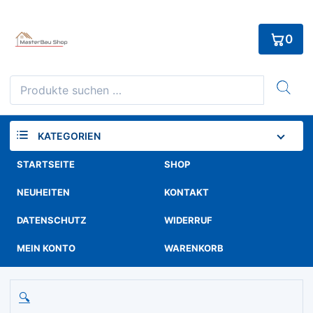
Skip
to
0
content
Suchen
nach:
KATEGORIEN
STARTSEITE
SHOP
NEUHEITEN
KONTAKT
DATENSCHUTZ
WIDERRUF
MEIN KONTO
WARENKORB
🔍