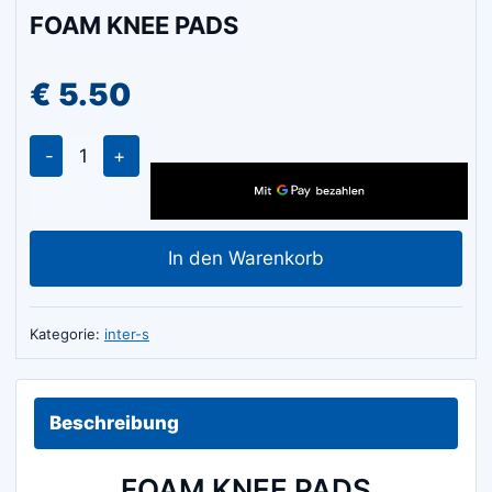
FOAM KNEE PADS
€
5.50
FOAM
KNEE
PADS
Menge
In den Warenkorb
Kategorie:
inter-s
Beschreibung
FOAM KNEE PADS