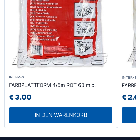
INTER-S
INTER-S
FARBPLATTFORM 4/5m ROT 60 mic.
FARBPL
€
3.00
€
2.0
IN DEN WARENKORB