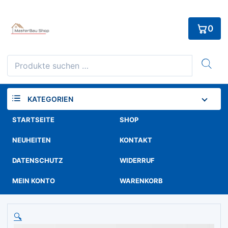
Skip
to
0
content
Suchen
nach:
KATEGORIEN
STARTSEITE
SHOP
NEUHEITEN
KONTAKT
DATENSCHUTZ
WIDERRUF
MEIN KONTO
WARENKORB
🔍