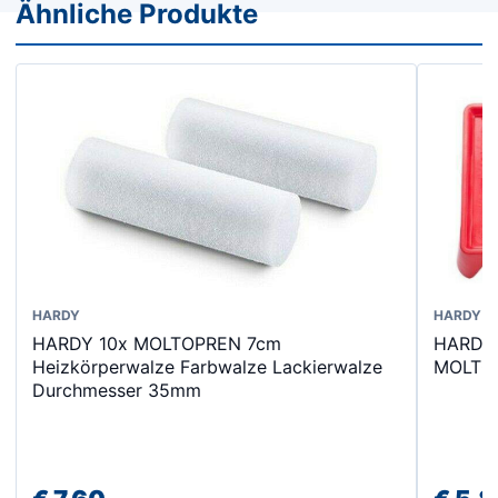
Ähnliche Produkte
HARDY
HARDY
HARDY 10x MOLTOPREN 7cm
HARDY M
Heizkörperwalze Farbwalze Lackierwalze
MOLTOP
Durchmesser 35mm