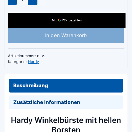
Winkelbürste
mit
hellen
Borsten
In den Warenkorb
Menge
Artikelnummer:
n. v.
Kategorie:
Hardy
Beschreibung
Zusätzliche Informationen
Hardy Winkelbürste mit hellen
Borsten