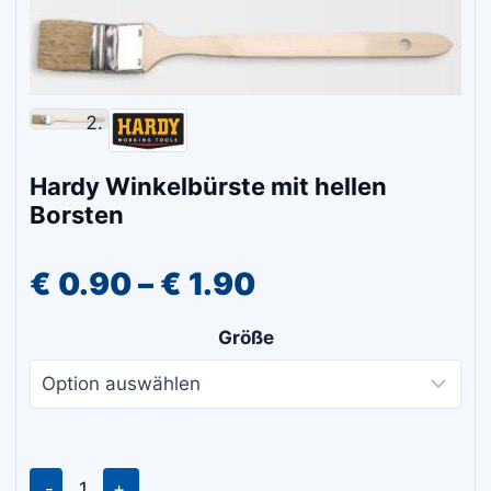
Hardy Winkelbürste mit hellen
Borsten
Preisspanne:
€
0.90
–
€
1.90
€ 0.90
Größe
bis
€ 1.90
Hardy