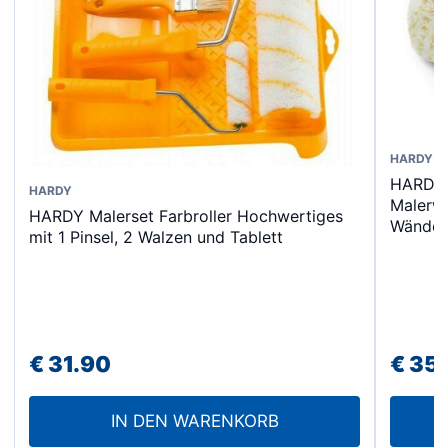
Dieses
HARDY
HARDY 
Produk
HARDY
Malerw
weist
HARDY Malerset Farbroller Hochwertiges
Wänden
mit 1 Pinsel, 2 Walzen und Tablett
mehrer
Varian
auf.
Die
Option
€
31.90
€
35
könne
auf
IN DEN WARENKORB
der