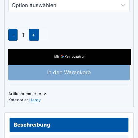
Hardy
Schutzhandschuhe
mit
Crinkle-
Latex-
In den Warenkorb
Beschichtung
Menge
Artikelnummer:
n. v.
Kategorie:
Hardy
Beschreibung