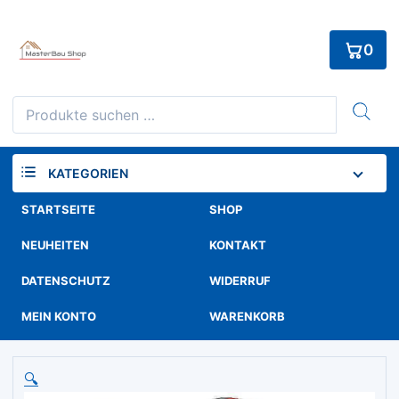
Skip
to
0
content
Suchen
nach:
KATEGORIEN
STARTSEITE
SHOP
NEUHEITEN
KONTAKT
DATENSCHUTZ
WIDERRUF
MEIN KONTO
WARENKORB
🔍