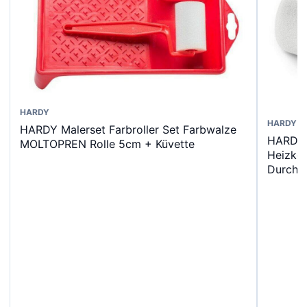
HARDY
HARDY
HARDY Malerset Farbroller Set Farbwalze
HARDY
MOLTOPREN Rolle 5cm + Küvette
Heizkö
Durch