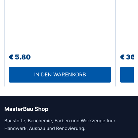
€
5.80
€
36.
IN DEN WARENKORB
MasterBau Shop
Baustoffe, Bauchemie, Farben und Werkzeuge fuer
Handwerk, Ausbau und Renovierung.