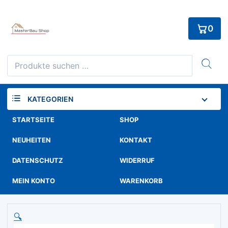
Skip
to
0
content
Suchen
nach:
KATEGORIEN
STARTSEITE
SHOP
NEUHEITEN
KONTAKT
DATENSCHUTZ
WIDERRUF
MEIN KONTO
WARENKORB
🔍