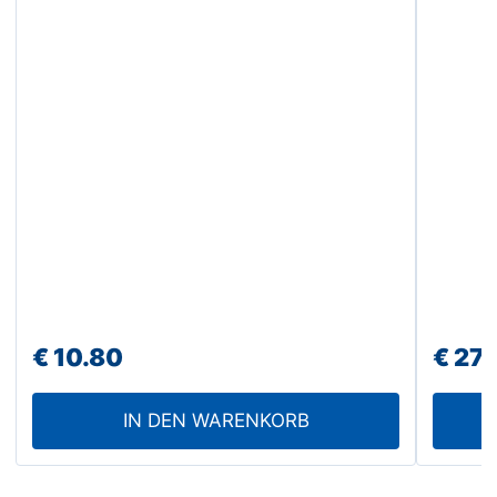
Produk
gewähl
werde
€
10.80
€
27.
IN DEN WARENKORB