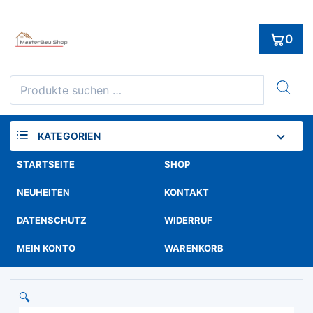
Skip
to
0
content
Suchen
nach:
KATEGORIEN
STARTSEITE
SHOP
NEUHEITEN
KONTAKT
DATENSCHUTZ
WIDERRUF
MEIN KONTO
WARENKORB
🔍