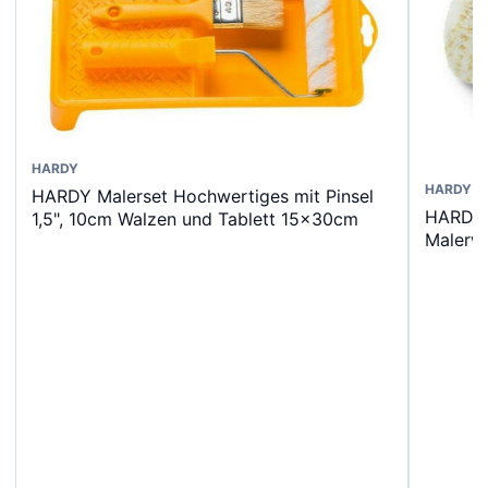
HARDY
Dieses
HARDY
HARDY Malerset Hochwertiges mit Pinsel
HARDY 
1,5", 10cm Walzen und Tablett 15x30cm
Produk
Malerw
weist
mehrer
Varian
auf.
Die
Option
könne
auf
der