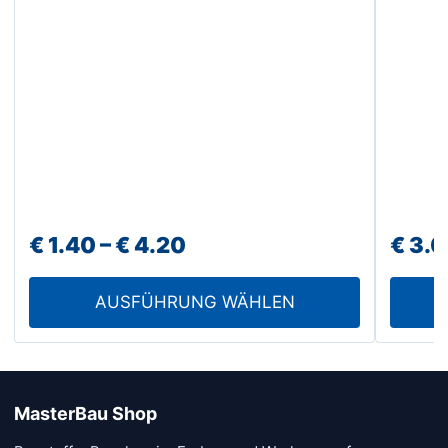
auf
der
Produktseite
gewählt
werden
Preisspanne:
€
1.40
–
€
4.20
€
3.0
€ 1.40
AUSFÜHRUNG WÄHLEN
bis
€ 4.20
MasterBau Shop