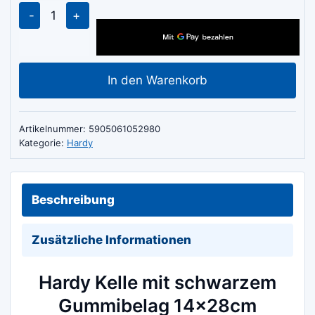
Hardy
Kelle
mit
schwarzem
In den Warenkorb
Gummibelag
14x28cm
Menge
Artikelnummer:
5905061052980
Kategorie:
Hardy
Beschreibung
Zusätzliche Informationen
Hardy Kelle mit schwarzem
Gummibelag 14x28cm