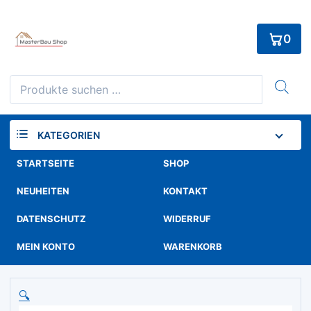
Skip
to
0
content
Suchen
nach:
KATEGORIEN
STARTSEITE
SHOP
NEUHEITEN
KONTAKT
DATENSCHUTZ
WIDERRUF
MEIN KONTO
WARENKORB
🔍