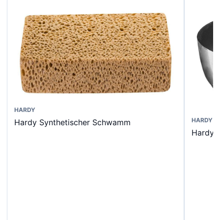
Dieses
HARDY
HARDY
Hardy Synthetischer Schwamm
Produkt
Hardy G
weist
mehrere
Varianten
auf.
Die
Optionen
können