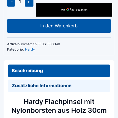
Flachpinsel
mit
Nylonborsten
In den Warenkorb
aus
Holz
30cm
Artikelnummer:
5905061008048
Menge
Kategorie:
Hardy
Beschreibung
Zusätzliche Informationen
Hardy Flachpinsel mit
Nylonborsten aus Holz 30cm