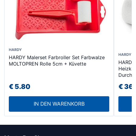
HARDY
HARDY
HARDY Malerset Farbroller Set Farbwalze
HARDY
MOLTOPREN Rolle 5cm + Küvette
Heizkö
Durch
€
5.80
€
36.
IN DEN WARENKORB