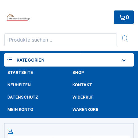
Skip
to
0
content
Suchen
nach:
KATEGORIEN
STARTSEITE
SHOP
NEUHEITEN
KONTAKT
DATENSCHUTZ
WIDERRUF
MEIN KONTO
WARENKORB
🔍