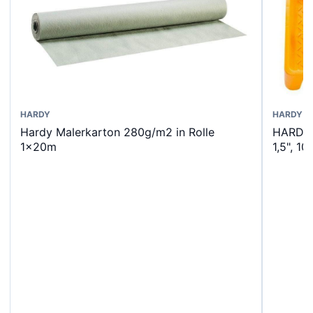
HARDY
HARDY
Hardy Malerkarton 280g/m2 in Rolle
HARDY 
1x20m
1,5", 1