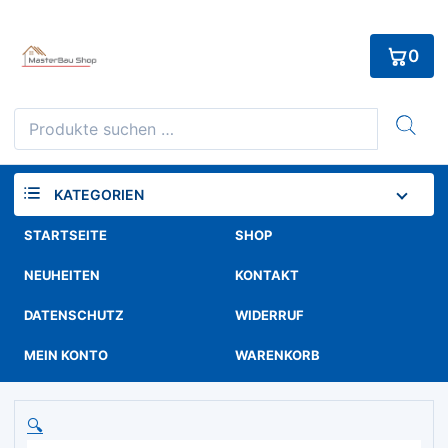
Skip
to
0
content
Suchen
nach:
KATEGORIEN
STARTSEITE
SHOP
NEUHEITEN
KONTAKT
DATENSCHUTZ
WIDERRUF
MEIN KONTO
WARENKORB
🔍