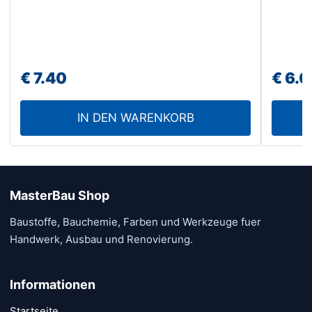
gewähl
werde
€
7.40
€
6.0
IN DEN WARENKORB
MasterBau Shop
Baustoffe, Bauchemie, Farben und Werkzeuge fuer
Handwerk, Ausbau und Renovierung.
Informationen
Startseite