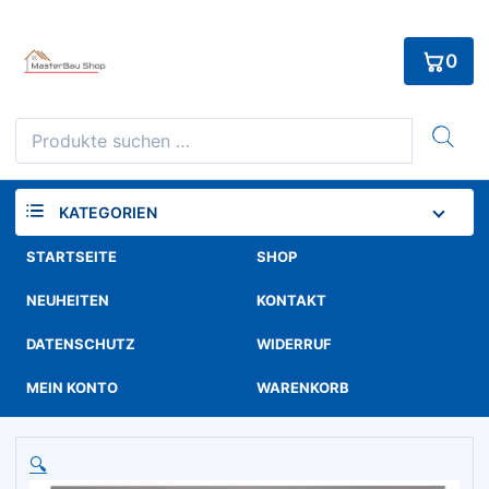
Skip
to
0
content
Suchen
nach:
KATEGORIEN
STARTSEITE
SHOP
NEUHEITEN
KONTAKT
DATENSCHUTZ
WIDERRUF
MEIN KONTO
WARENKORB
🔍