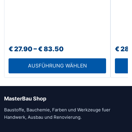
Die
Produktseite
Option
gewählt
könne
werden
auf
der
Produk
Preisspanne:
€
27.90
–
€
83.50
€
28.
gewähl
werde
€ 27.90
AUSFÜHRUNG WÄHLEN
bis
€ 83.50
MasterBau Shop
Baustoffe, Bauchemie, Farben und Werkzeuge fuer
Handwerk, Ausbau und Renovierung.