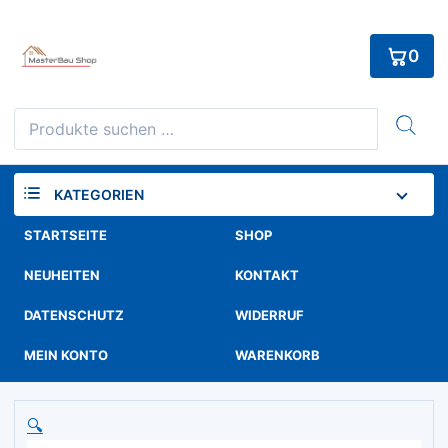
Skip
to
0
content
Suchen
nach:
KATEGORIEN
STARTSEITE
SHOP
NEUHEITEN
KONTAKT
DATENSCHUTZ
WIDERRUF
MEIN KONTO
WARENKORB
🔍