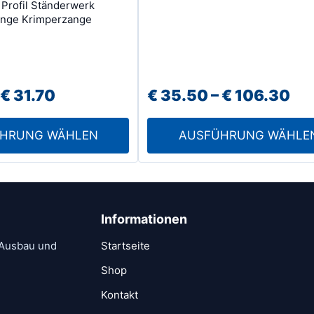
Profil Ständerwerk
Varianten
ange Krimperzange
auf.
Die
Optionen
Preisspanne:
Pr
können
€
31.70
€
35.50
–
€
106.30
auf
€ 28.50
€ 
der
HRUNG WÄHLEN
AUSFÜHRUNG WÄHLE
bis
bis
Produktseite
€ 31.70
€ 
gewählt
werden
Informationen
 Ausbau und
Startseite
Shop
Kontakt