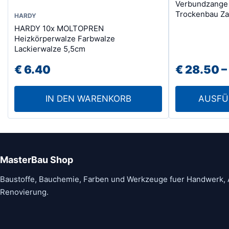
Verbundzange 
Produkt
Trockenbau Z
HARDY
weist
HARDY 10x MOLTOPREN
mehrere
Heizkörperwalze Farbwalze
Varianten
Lackierwalze 5,5cm
auf.
€
6.40
€
28.50
–
Die
Optionen
IN DEN WARENKORB
AUSFÜ
können
auf
der
Produktseite
gewählt
MasterBau Shop
werden
Baustoffe, Bauchemie, Farben und Werkzeuge fuer Handwerk,
Renovierung.