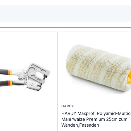
Dieses
HARDY
HARDY Maxprofi Polyamid-Multic
Produkt
Malerwalze Premium 25cm zum
weist
Wänden,Fassaden
mehrere