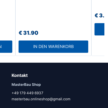
€
3.
eisspanne:
€
31.90
35.50
N
IN DEN WARENKORB
106.30
Kontakt
MasterBau Shop
+49 179 449 6937
masterbau.onlineshop@gmail.com