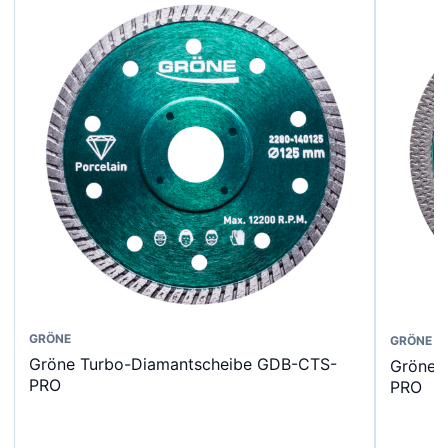
Dieses
GRÖNE
Dieses
GRÖNE
Gröne Turbo-Diamantscheibe GDB-CTS-
Gröne 
Produkt
Produk
PRO
PRO
weist
weist
mehrere
mehrer