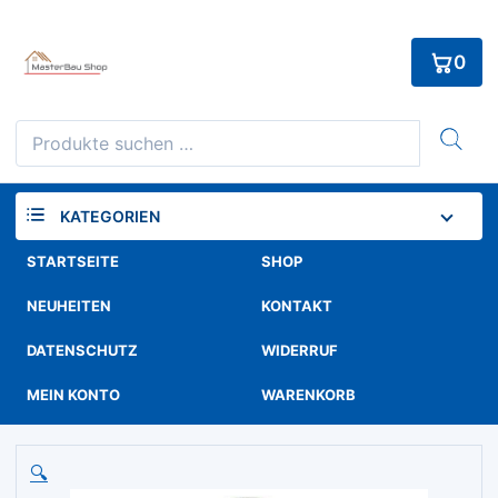
Skip
to
0
content
Suchen
nach:
KATEGORIEN
STARTSEITE
SHOP
NEUHEITEN
KONTAKT
DATENSCHUTZ
WIDERRUF
MEIN KONTO
WARENKORB
🔍