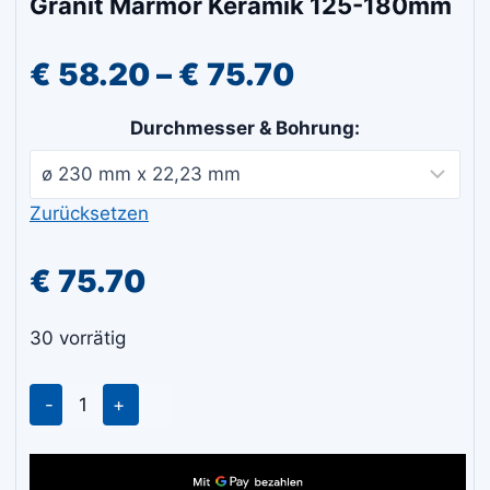
Granit Marmor Keramik 125-180mm
Preisspanne
€
58.20
–
€
75.70
€ 58.20
Durchmesser & Bohrung:
bis
€ 75.70
Zurücksetzen
€
75.70
30 vorrätig
Gröne
Diamantscheibe
feinschnitt
Granit