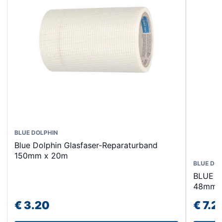
BLUE DOLPHIN
Blue Dolphin Glasfaser-Reparaturband
150mm x 20m
BLUE DO
BLUE D
48mmx5
€
3.20
€
7.2