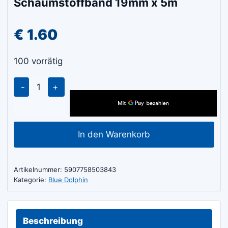
Schaumstoffband 19mm x 5m
€
1.60
100 vorrätig
Blue
Dolphin
Doppelseitiges
Schaumstoffband
In den Warenkorb
19mm
x
5m
Artikelnummer:
5907758503843
Menge
Kategorie:
Blue Dolphin
Beschreibung