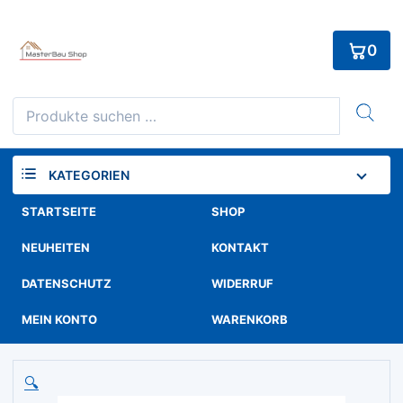
Skip
to
0
content
Suchen
nach:
KATEGORIEN
STARTSEITE
SHOP
NEUHEITEN
KONTAKT
DATENSCHUTZ
WIDERRUF
MEIN KONTO
WARENKORB
🔍