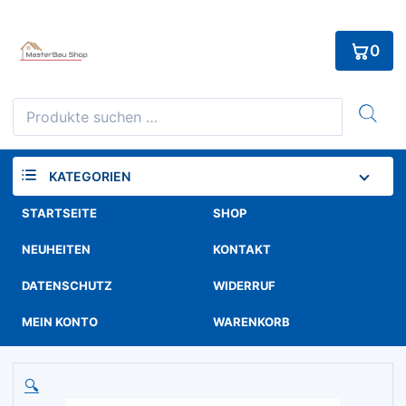
Skip
to
0
content
Suchen
nach:
KATEGORIEN
STARTSEITE
SHOP
NEUHEITEN
KONTAKT
DATENSCHUTZ
WIDERRUF
MEIN KONTO
WARENKORB
🔍