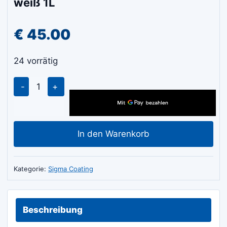
weiß 1L
€
45.00
24 vorrätig
SIGMA
Contour
PU
Satin
In den Warenkorb
Buntlack
weiß
1L
Kategorie:
Sigma Coating
Menge
Beschreibung