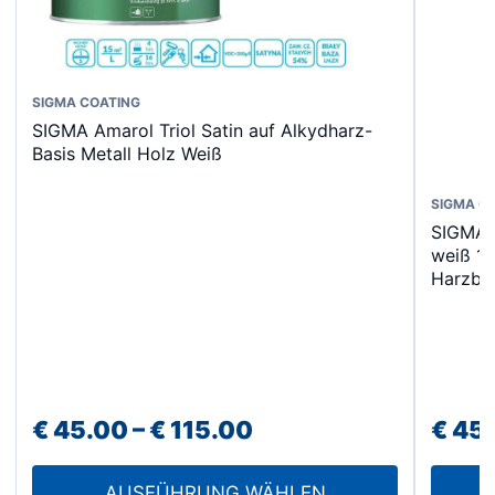
Dieses
SIGMA COATING
SIGMA Amarol Triol Satin auf Alkydharz-
Produkt
Basis Metall Holz Weiß
weist
mehrere
SIGMA C
Varianten
SIGMA C
auf.
weiß 1L
Harzba
Die
Optionen
können
auf
der
Preisspanne:
€
45.00
–
€
115.00
€
45
Produktseite
gewählt
€ 45.00
werden
AUSFÜHRUNG WÄHLEN