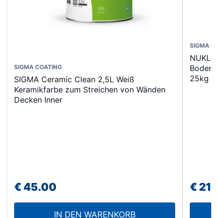
SIGMA C
NUKLAD
Bodenbe
SIGMA COATING
25kg
SIGMA Ceramic Clean 2,5L Weiß
Keramikfarbe zum Streichen von Wänden
Decken Inner
€
45.00
€
210
IN DEN WARENKORB