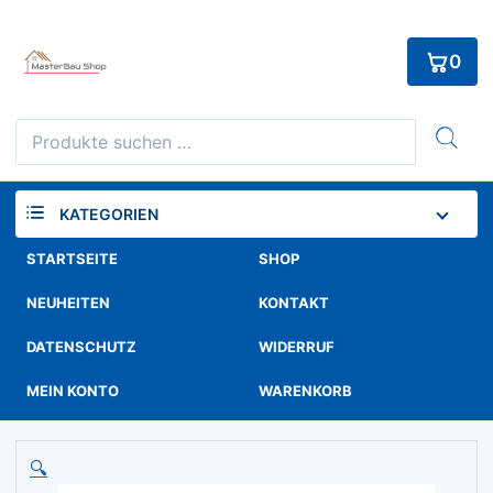
Skip
to
0
content
Suchen
nach:
KATEGORIEN
STARTSEITE
SHOP
NEUHEITEN
KONTAKT
DATENSCHUTZ
WIDERRUF
MEIN KONTO
WARENKORB
🔍