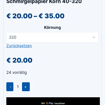
Schmirgelpapier Korn 40-320
Preisspanne
€
20.00
–
€
35.00
€ 20.00
Körnung
bis
€ 35.00
Zurücksetzen
€
20.00
24 vorrätig
Schleifpapier
Rolle
Holz
Farben