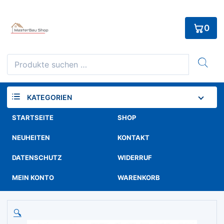
Skip
to
0
content
Suchen
nach:
KATEGORIEN
STARTSEITE
SHOP
NEUHEITEN
KONTAKT
DATENSCHUTZ
WIDERRUF
MEIN KONTO
WARENKORB
🔍