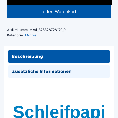
Schmirgelpapier
In den Warenkorb
Korn
40-
320
Artikelnummer:
wi_373328728170_9
Menge
Kategorie:
Motive
Beschreibung
Zusätzliche Informationen
Schleifpapi