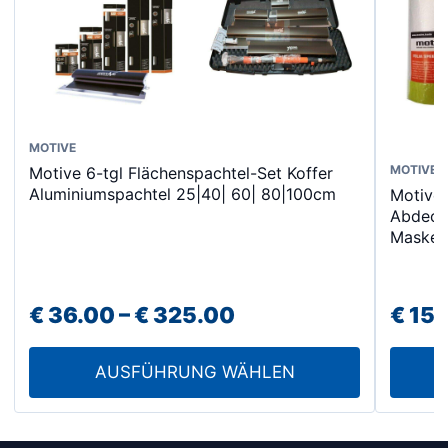
Dieses
MOTIVE
Dieses
MOTIVE
Motive 6-tgl Flächenspachtel-Set Koffer
Produkt
Aluminiumspachtel 25|40| 60| 80|100cm
Motive 
Produk
weist
Abdeck
weist
mehrere
Masken
mehrer
Varianten
Varian
auf.
auf.
Preisspanne:
Die
€
36.00
–
€
325.00
€
15.
Die
Optionen
€ 36.00
Option
können
AUSFÜHRUNG WÄHLEN
bis
könne
auf
auf
€ 325.00
der
der
Produktseite