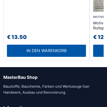
Dieses
MOTIVE
Motive 
Produk
Rollspa
weist
€
13.50
€
12.
mehrer
Varian
auf.
IN DEN WARENKORB
Die
Option
könne
auf
MasterBau Shop
der
Baustoffe, Bauchemie, Farben und Werkzeuge fuer
Produk
Handwerk, Ausbau und Renovierung.
gewähl
werde