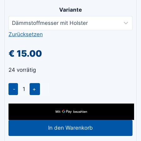
€ 13.50
Variante
bis
€ 15.00
Zurücksetzen
€
15.00
24 vorrätig
MOTIVE
Dämmstoffmesser
doppelschneidig
Mineralwolle
Styropor
In den Warenkorb
Menge