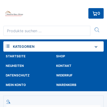
Skip
to
0
content
Suchen
nach:
KATEGORIEN
STARTSEITE
SHOP
NEUHEITEN
KONTAKT
DATENSCHUTZ
WIDERRUF
MEIN KONTO
WARENKORB
🔍