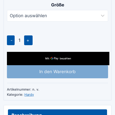
€ 6.00
Größe
bis
€ 6.40
Hardy
Vierkant-
Maurerkelle
mit
Holzgriff
In den Warenkorb
Menge
Artikelnummer:
n. v.
Kategorie:
Hardy