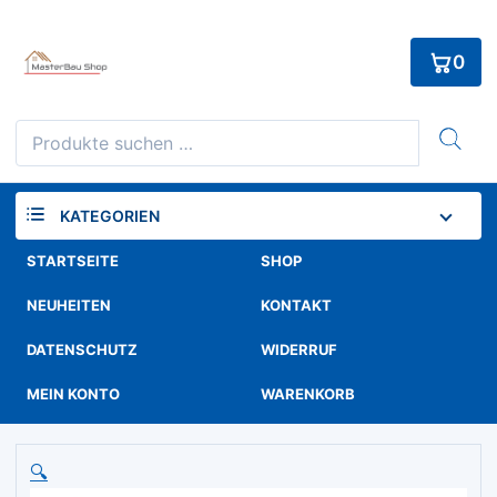
Skip
to
0
content
Suchen
nach:
KATEGORIEN
STARTSEITE
SHOP
NEUHEITEN
KONTAKT
DATENSCHUTZ
WIDERRUF
MEIN KONTO
WARENKORB
🔍