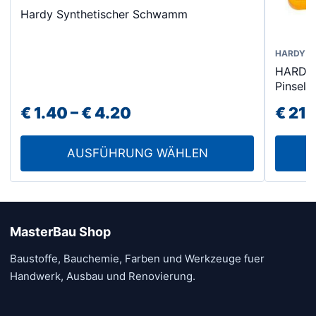
Hardy Synthetischer Schwamm
Produkt
weist
mehrere
HARDY
HARDY 
Varianten
Pinsel 
auf.
Preisspanne:
€
1.40
–
€
4.20
€
21.
Die
Optionen
€ 1.40
können
AUSFÜHRUNG WÄHLEN
bis
auf
€ 4.20
der
Produktseite
gewählt
MasterBau Shop
werden
Baustoffe, Bauchemie, Farben und Werkzeuge fuer
Handwerk, Ausbau und Renovierung.